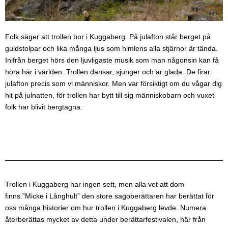
Folk säger att trollen bor i Kuggaberg. På julafton står berget på
guldstolpar och lika många ljus som himlens alla stjärnor är tända.
Inifrån berget hörs den ljuvligaste musik som man någonsin kan få
höra här i världen. Trollen dansar, sjunger och är glada. De firar
julafton precis som vi människor. Men var försiktigt om du vågar dig
hit på julnatten, för trollen har bytt till sig människobarn och vuxet
folk har blivit bergtagna.
Trollen i Kuggaberg har ingen sett, men alla vet att dom
finns.”Micke i Långhult” den store sagoberättaren har berättat för
oss många historier om hur trollen i Kuggaberg levde. Numera
återberättas mycket av detta under berättarfestivalen, här från